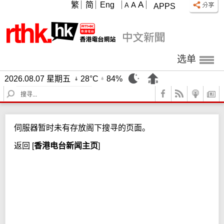
A
繁
简
Eng
A
A
APPS
选单
2026.08.07 星期五
28°C
84%
S
e
a
r
伺服器暂时未有存放阁下搜寻的页面。
c
h
返回
[
香港电台新闻主页
]