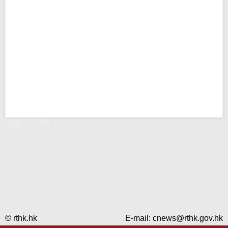
错误 - RTHK
© rthk.hk
E-mail:
cnews@rthk.gov.hk