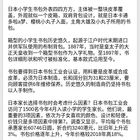
日本小学生书包外表四四方方，主体被一整块皮革覆
盖，外观就似一个皮箱，双肩背包设计，就是日本卡通
多啦a梦、樱桃小丸子入面，主角大雄及小丸子所用的书
包。
箱型的小学生书包历史悠久，起源于江户时代末期进口
并供军队使用的布制背包。1887年，当时是皇太子的大
正天皇收到一个箱型书包作为入学礼物。至1897年，书
包详细形状和呎寸被标准化，基本款式沿用至今。
书包要得到日本书包工业会认证，用料要是皮革或合成
皮革，必须为日本制造，长和阔分别为31和23厘米，要
向顾客提供6年维修保养。历史悠久的制造商仍坚持书包
以人手制作。
日本家长选择书包时会考虑什么因素？日本书包工业会
访问了1500名今年4月入读小学的学生家长。他们说，最
重要的3项因素，依次为子女喜欢的颜色、设计和轻便，
价钱只是多项因素中排第7。调查又显示，平均每个书包
承惠家长60746日圆，折合约3240港元，比旧年上升近
3%。书包价格逐年上升，今年价格较2018年高18%。