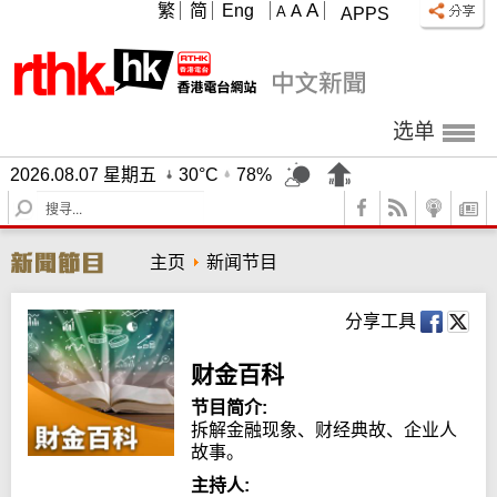
A
繁
简
Eng
A
A
APPS
选单
2026.08.07 星期五
30°C
78%
S
e
a
主页
新闻节目
r
c
h
分享工具
财金百科
节目简介:
拆解金融现象、财经典故、企业人
故事。
主持人: