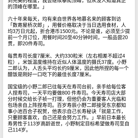
到完美的程度，我会继续攀爬顶峰，但从没人知道真正
的顶峰在哪里。」
六十年来每天，均有来自世界各地慕名来的顾客到访
「数寄屋桥次郎」，用餐价格取决于当日选用食材，人
均3万日元起，折合港币1500元。不论是谁，必须至少提
前一个月订位，用餐时间20至40分钟时间，一般品尝20
贯，即20件寿司。
每贯寿司长度7厘米、大约330粒米（左右相差不超过4
粒），米饭温度维持在近似人体温度的摄氏37度。小野
二郎认为，人舌头平均长约9厘米，因此他所捏的每一个
醋饭是刚好一口吃下的最佳长度7厘米。
国宝级的小野二郎已往每天在寿司台前，亲手给每位客
人捏寿司，一天平均要做800 件寿司。今天寿司店大部
分时候交给长子祯一打理，但他仍会为重要客人光临和
包场亲自上阵捏寿司。百岁寿辰小野二郎接受东京都知
事小池百合子祝贺，他表示自己长寿秘诀「就是工作，
只要顾客喜欢，自己还是会努力工作。」早前日本最长
寿男性于113岁高龄逝世，小野制定目标希望做寿司至自
己114岁。