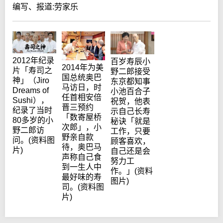
编写、报道:劳家乐
2012年纪录
百岁寿辰小
2014年为美
片「寿司之
野二郎接受
国总统奥巴
神」（Jiro
东京都知事
马访日，时
Dreams of
小池百合子
任首相安倍
Sushi），
祝贺，他表
晋三预约
纪录了当时
示自己长寿
「数寄屋桥
80多岁的小
秘诀「就是
次郎」，小
野二郎访
工作，只要
野亲自款
问。(资料图
顾客喜欢，
待，奥巴马
片)
自己还是会
声称自己食
努力工
到一生人中
作。」(资料
最好味的寿
图片)
司。(资料图
片)