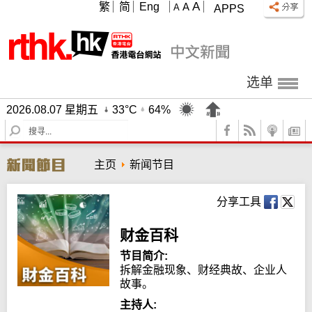
A
繁
简
Eng
A
A
APPS
选单
2026.08.07 星期五
33°C
64%
S
e
a
主页
新闻节目
r
c
h
分享工具
财金百科
节目简介:
拆解金融现象、财经典故、企业人
故事。
主持人: