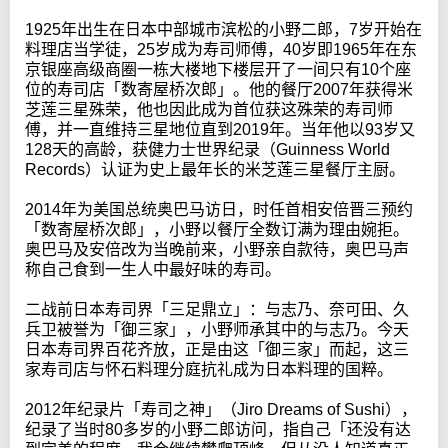
1925年出生在日本中部城市滨松的小野二郎，7岁开始在
料理店当学徒，25岁成为寿司师傅，40岁即1965年在东
京银座高级商圈一栋大楼地下楼层开了一间只有10个座
位的寿司店「数寄屋桥次郎」。他的餐厅2007年获得米
芝莲三星殊荣，他也因此成为首位获这殊荣的寿司师
傅，并一直维持三星地位直到2019年。当年他以93岁又
128天的高龄，获健力士世界纪录（Guinness World
Records）认证为史上最年长的米芝莲三星餐厅主厨。
2014年为美国总统奥巴马访日，时任首相安倍晋三预约
「数寄屋桥次郎」，小野以餐厅全数订满为理由婉拒。
奥巴马及安倍改为当晚前来，小野亲自款待，奥巴马声
称自己食到一生人中最好味的寿司。
二战前日本寿司界「三足鼎立」：与志乃、奈可田、久
兵卫被誉为「御三家」，小野师承其中的与志乃。今天
日本寿司界百花齐放，正是由这「御三家」而起，这三
家寿司店与怀石料理分庭抗礼成为日本料理的国粹。
2012年纪录片「寿司之神」（Jiro Dreams of Sushi），
纪录了当时80多岁的小野二郎访问，指自己「还没有达