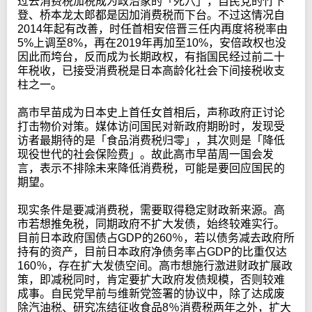
过去消费税加税成为政治家的「死穴」，自民党的竹下
登、桥本龙太郎都是因加消费税而下台。不过这情况自
2014年起有改善，时任首相安倍晋三任内再度将税率由
5%上调至8%，再在2019年再加至10%，安倍政权也没
因此而垮台，反而成为长期政权，有指国民经过前二十
年税收，已接受消费税是日本高龄化社会下间接税收支
柱之一。
高市早苗成为日本史上首任女首相后，声称政府正讨论
打击物价对策。媒体访问国民对新政府期盼时，发现受
访者最期待的是「食品消费税归零」，其次则是「降低
现役世代的社会保险费」。故此高市早苗周一国会发
言，表示不排除未来降低消费税，可能是要回应国民的
期望。
现实条件是要减消费税，需要取得稳定财政新来源。高
市若想推免税，同期政府不扩大发债，始终较难实行。
目前日本政府国债占GDP的260％，若以债务减去政府所
持有的资产，目前日本政府净债务率占GDP的比重仅达
160％，存在扩大发债空间。高市想施行激进财政扩展政
策，即减税同时，肯定要扩大政府发债规模，否则较难
成事。自民党早前与维新党签署的协议中，除了达成废
除汽油税、研究冻结征收食品8％消费税两年之外，扩大