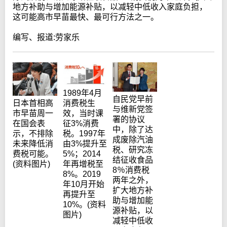
地方补助与增加能源补贴，以减轻中低收入家庭负担，
这可能高市早苗最快、最可行方法之一。
编写、报道:劳家乐
1989年4月
自民党早前
消费税生
日本首相高
与维新党签
效，当时课
市早苗周一
署的协议
征3%消费
在国会表
中，除了达
税。1997年
示，不排除
成废除汽油
由3%提升至
未来降低消
税、研究冻
5%；2014
费税可能。
结征收食品
年再增税至
(资料图片)
8％消费税
8%。2019
两年之外，
年10月开始
扩大地方补
再提升至
助与增加能
10%。(资料
源补贴，以
图片)
减轻中低收