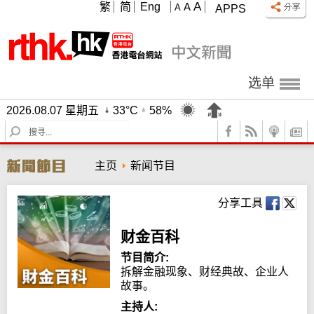
A
繁
简
Eng
A
A
APPS
选单
2026.08.07 星期五
33°C
58%
S
e
a
主页
新闻节目
r
c
h
分享工具
财金百科
节目简介:
拆解金融现象、财经典故、企业人
故事。
主持人: