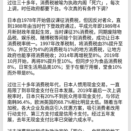
过往三十多年，消费税被喻为执政内阁「死穴」，每次
上调，时任政府都要下台。今次真的有条件下调？
日本自1978年开始倡议课征消费税，但因反对者众，直
到1988年由当时竹下登政府通过，平成元年即1989年4
月新财政年度起生效，当时课征3%消费税，同期废除物
品税、娱乐税、赌博税等间接个别消费税，成功让日本
消费税率统一。1997年改革税制，将消费税由3%提升至
5%，并区分为4%的消费税与1%的地方消费税，让地方
政府也能享得消费税收；2014年再增税至8%。2019年
10月开始，再将8%提升至10%。但同步分为食品消费税
8%，日常生活用品类10%；至于在餐厅用餐，堂食10%
而外带是8%。
过往三十多年消费税年代，日本人惯用现金交易，一直
局限了到非现金支付在日本发展。2019年最后一次上调
税率时，日本只有20%不到民众用非现金支付，与邻近
南韩96.4%，欧洲英国的68.7%相比明显太低。随着当年
加税，各大企业及商店引入优惠方案，吸引消费者改用
行动支付、第三方支付或是信用卡支付。经过五年发
展，去年无现金支付比率已突破六成水平。