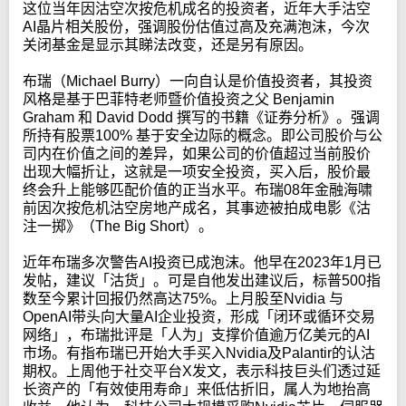
这位当年因沽空次按危机成名的投资者，近年大手沽空
AI晶片相关股份，强调股份估值过高及充满泡沫，今次
关闭基金是显示其睇法改变，还是另有原因。
布瑞（Michael Burry）一向自认是价值投资者，其投资
风格是基于巴菲特老师暨价值投资之父 Benjamin
Graham 和 David Dodd 撰写的书籍《证券分析》。强调
所持有股票100% 基于安全边际的概念。即公司股价与公
司内在价值之间的差异，如果公司的价值超过当前股价
出现大幅折让，这就是一项安全投资，买入后，股价最
终会升上能够匹配价值的正当水平。布瑞08年金融海啸
前因次按危机沽空房地产成名，其事迹被拍成电影《沽
注一掷》（The Big Short）。
近年布瑞多次警告AI投资已成泡沫。他早在2023年1月已
发帖，建议「沽货」。可是自他发出建议后，标普500指
数至今累计回报仍然高达75%。上月股至Nvidia 与
OpenAI带头向大量AI企业投资，形成「闭环或循环交易
网络」，布瑞批评是「人为」支撑价值逾万亿美元的AI
市场。有指布瑞已开始大手买入Nvidia及Palantir的认沽
期权。上周他于社交平台X发文，表示科技巨头们透过延
长资产的「有效使用寿命」来低估折旧，属人为地抬高