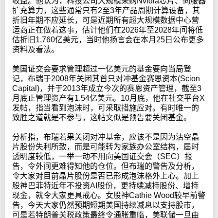
收益。他认为，科技公司大规模采购Nvidia芯片、伺服器
扩充算力，这些通常只有2至3年产品周期计算设备，其
折旧年期不应延长，可是近期所有超大规模数据中心营
运商正在做着这事，估计他们在2026年至2028年间将低
估折旧1,760亿美元，当时他扬言会在本月25日公布更多
资料及看法。
美国证交会要求管理超过一亿美元的基金要向当局登
记，布瑞于2008年关闭其首只对冲基金赛恩资本(Scion
Capital)，并于2013年成立今次的赛恩资产管理，截至3
月底止管理资产有1.54亿美元。10月底，他在社交平台X
发帖，指当看到泡沫时，可采取措施应对。有时唯一的
致胜之道就是不参与，这帖文似是预告要关闭基金。
分析指，布瑞若果关闭对冲基金，应该不是因为沽空晶
片股份失利所致，而是可能转为家族办公室结构，届时
透明度较低，一举一动不用向美国证交会（SEC）报
告，令外间更难得知他的仓位。但布瑞的警告及分析，
令大家对目前晶片股份是否已形成泡沫格外上心。加上
股神巴菲特近年不投资AI股份，更持续减持股份、增持
现金，就令大家更具戒心。女股神Cathie Wood较早前警
告，今天大家仍然预期短期美国持续减息以支持股市，
可是若特朗普关税政策最终令通胀重临，美联储一旦由