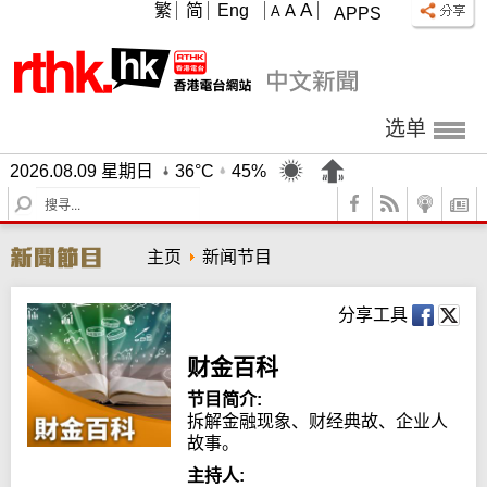
A
繁
简
Eng
A
A
APPS
选单
2026.08.09 星期日
36°C
45%
S
e
a
主页
新闻节目
r
c
h
分享工具
财金百科
节目简介:
拆解金融现象、财经典故、企业人
故事。
主持人: