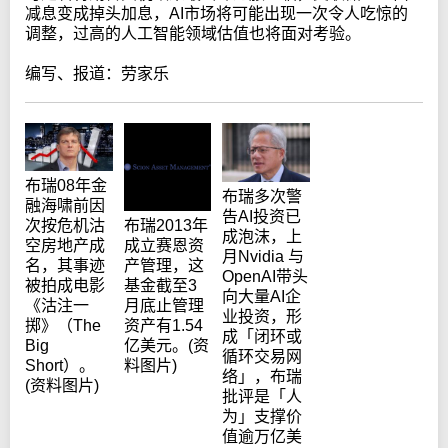
减息变成掉头加息，AI市场将可能出现一次令人吃惊的
调整，过高的人工智能领域估值也将面对考验。
编写、报道：劳家乐
布瑞08年金
布瑞多次警
融海啸前因
告AI投资已
布瑞2013年
次按危机沽
成泡沫，上
成立赛恩资
空房地产成
月Nvidia 与
产管理，这
名，其事迹
OpenAI带头
基金截至3
被拍成电影
向大量AI企
月底止管理
《沽注一
业投资，形
资产有1.54
掷》（The
成「闭环或
亿美元。(资
Big
循环交易网
料图片)
Short）。
络」，布瑞
(资料图片)
批评是「人
为」支撑价
值逾万亿美