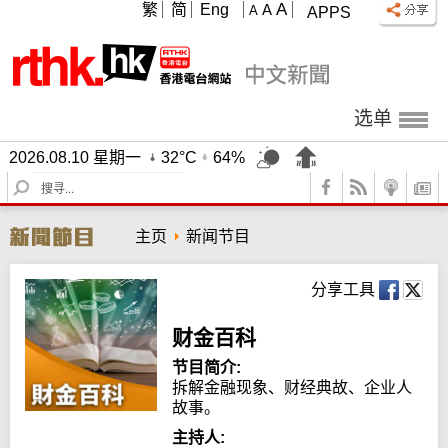
A
繁
简
Eng
A
A
APPS
选单
2026.08.10 星期一
32°C
64%
S
e
a
主页
新闻节目
r
c
h
分享工具
财金百科
节目简介:
拆解金融现象、财经典故、企业人
故事。
主持人: