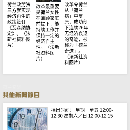
荷兰政劳资
改革令荷兰
改革最重要
三方就实现
从「荷兰
是荷兰女性
经济再生的
病」中复
在兼顾家庭
政策签订
原，成功创
前提下，能
《瓦森纳协
下连续26年
持续工作并
定》。（法
无经济衰退
保持一定的
新社资料图
的奇迹，被
经济自主
片）
称为「荷兰
性。（法新
奇迹」。
社资料图
（法新社资
片）
料图片）
荷兰奇迹
播出时间： 星期一至五 12:00-
12:30 星期六／日 12:00-12:15