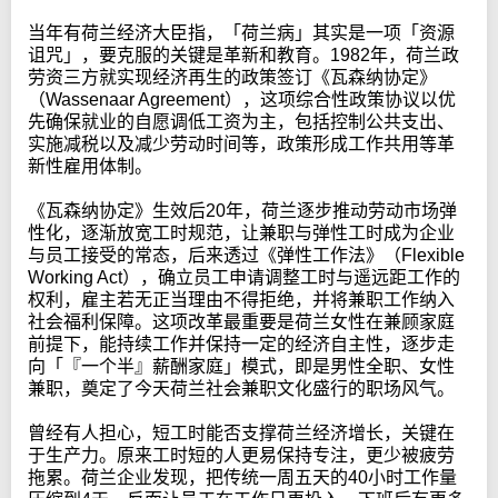
当年有荷兰经济大臣指，「荷兰病」其实是一项「资源
诅咒」，要克服的关键是革新和教育。1982年，荷兰政
劳资三方就实现经济再生的政策签订《瓦森纳协定》
（Wassenaar Agreement），这项综合性政策协议以优
先确保就业的自愿调低工资为主，包括控制公共支出、
实施减税以及减少劳动时间等，政策形成工作共用等革
新性雇用体制。
《瓦森纳协定》生效后20年，荷兰逐步推动劳动市场弹
性化，逐渐放宽工时规范，让兼职与弹性工时成为企业
与员工接受的常态，后来透过《弹性工作法》（Flexible
Working Act），确立员工申请调整工时与遥远距工作的
权利，雇主若无正当理由不得拒绝，并将兼职工作纳入
社会福利保障。这项改革最重要是荷兰女性在兼顾家庭
前提下，能持续工作并保持一定的经济自主性，逐步走
向「『一个半』薪酬家庭」模式，即是男性全职、女性
兼职，奠定了今天荷兰社会兼职文化盛行的职场风气。
曾经有人担心，短工时能否支撑荷兰经济增长，关键在
于生产力。原来工时短的人更易保持专注，更少被疲劳
拖累。荷兰企业发现，把传统一周五天的40小时工作量