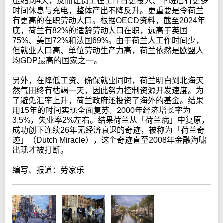
压缩到4天，反而让员工在工作日更投入、下班后有更多
时间休息与充电，整体产出不降反升。更重要是令荷兰
有更高的在职劳动人口。根据OECD资料，截至2024年
底，荷兰有82%的适龄劳动人口在职，远高于英国
75%、美国72%和法国69%。由于荷兰人工作时间少，
但就业人口高、单位劳动生产力高，荷兰依然是欧盟人
均GDP最高的国家之一。
另外，在降低工资、确保就业同时，荷兰明白到北海天
然气田终有枯竭一天，因此努力控制资源开发速度。为
了避免汇率上升，荷兰政府还投资了海外的基金。结果
用15年的时间实现全面复苏，2000年经济增长率为
3.5%，失业率2%左右。结果荷兰从「荷兰病」中复原，
成功创下连续26年无经济衰退的奇迹，被称为「荷兰奇
迹」（Dutch Miracle），这个奇迹直至2008年金融海啸
出现才被打断。
编写、报道：劳家乐