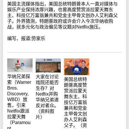
美国主流媒体指出，美国总统特朗普本人一直对媒体与
娱乐产业保持浓厚兴趣，也曾高度赞赏派拉蒙天舞东
主、科技亿万富翁兼共和党金主甲骨文创办人艾利森父
子。外界猜测，特朗普政府或许会介入今次华纳收购
战，就多元化与政治偏见等议题对Netflix施压。
编写、报道:劳家乐
华纳兄弟探
大家在讨论
美国总统特
索（Warner
戏院还能否
朗普高度赞
Bros.
生存？对
赏派拉蒙天
Discovery,
Netflix并购
舞东主、科
WBD）放
华纳兄弟遂
技亿万富翁
售，引来
反对者众。
兼共和党金
Netflix跟派
（资料图
主甲骨文创
拉蒙天舞
片）
办人艾利森
（Paramou
父子。（资
nt