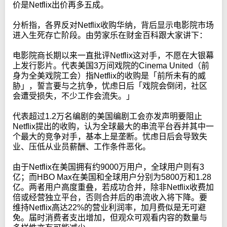
价是Netflix出价再多五成。
分析指，各界反对Netflix收购华纳，背后显示电影院市场
进入生死存亡阶段。由劳家乐在财金百科跟大家讲下：
电影院商长期以来一直批评Netflix这对手，不愿在大银幕
上发行影片。代表美国3万间戏院的Cinema United（前
身为全美戏院工会）指Netflix的收购是「前所未有的威
胁」，誓言要与之抗争，忧虑日后「戏院会倒闭，社区
会遭受损失，不少工作会流失。」
代表超过1.2万名编剧的美国编剧工会亦发声明要阻止
Netflix提出的收购，认为全球最大的串流平台吞并其中一
个最大的竞争对手，基本上是垄断。忧虑日后会导致失
业、压低从业员薪酬、工作条件恶化。
由于Netflix在美国拥有约9000万用户，全球用户则有3
亿；而HBO Max在美国和全球用户分别为5800万和1.28
亿。两者用户高度重叠，若成功合并，除非Netflix收费加
倍或经营独立平台，否则合并后的串流收入将下降。要
维持Netflix高达22%的营业利润率，加月费似是无可避
免。届时消费者支出增加，但观众可观看内容的数量与