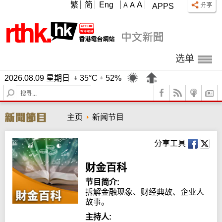
A
繁
简
Eng
A
A
APPS
选单
2026.08.09 星期日
35°C
52%
S
e
a
主页
新闻节目
r
c
h
分享工具
财金百科
节目简介:
拆解金融现象、财经典故、企业人
故事。
主持人: