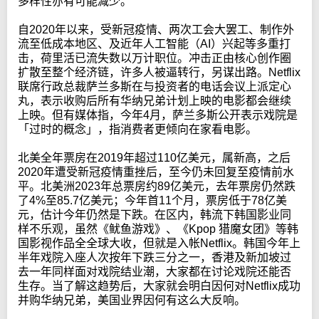
多样性亦有可能减少。
自2020年以来，受新冠疫情、两次工会大罢工、制作外
流至低成本地区、及近年人工智能（AI）兴起等多重打
击，荷里活已流失数以万计职位。冲击正由核心创作圈
扩散至整个经济链，许多人被逼转行，另谋出路。Netflix
联席行政总裁萨兰多斯在与投资者的电话会议上派定心
丸，表示收购后所有华纳兄弟计划上映的电影都会继续
上映。但有媒体指，今年4月，萨兰多斯公开表示戏院是
「过时的概念」，指消费者更倾向在家看电影。
北美全年票房在2019年超过110亿美元，属新高，之后
2020年遭受新冠疫情重挫后，至今仍未回复至疫情前水
平。北美洲2023年总票房约89亿美元，去年票房仍然跌
了4%至85.7亿美元；今年首11个月，票房低于78亿美
元，估计今年仍然是下跌。在区内，韩流下韩国影业同
样不乐观，虽然《鱿鱼游戏》、《Kpop 猎魔女团》等韩
国影视作品全全球大收，但就是入帐Netflix。韩国今年上
半年戏院入座人次按年下跌三分之一，香港及新加坡过
去一年同样面对戏院结业潮，大家都在讨论戏院还能否
生存。当了解这趋势后，大家就会明白因何对Netflix成功
并购华纳兄弟，美国业界因何有这么大反响。