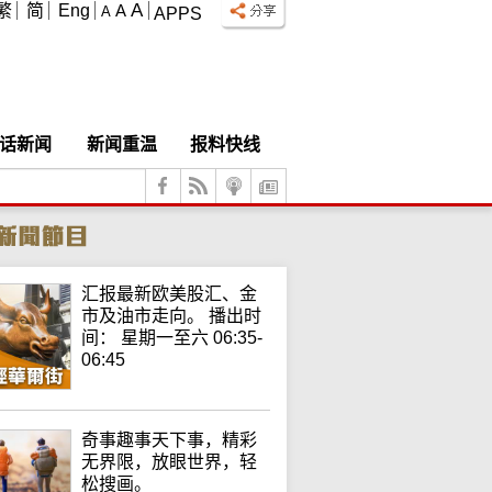
A
繁
简
Eng
A
A
APPS
话新闻
新闻重温
报料快线
汇报最新欧美股汇、金
市及油市走向。 播出时
间： 星期一至六 06:35-
06:45
奇事趣事天下事，精彩
无界限，放眼世界，轻
松搜画。