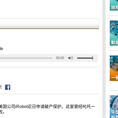
de
00:00
听
国公司iRobot近日申请破产保护。这家曾经叱吒一
败。