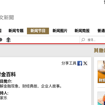
闻
新闻专题
新闻节目
新闻图片
新闻简报
普通
S
e
a
r
c
h
分享工具
财金百科
目简介:
解金融现象、财经典故、企业人故事。
持人:
家乐