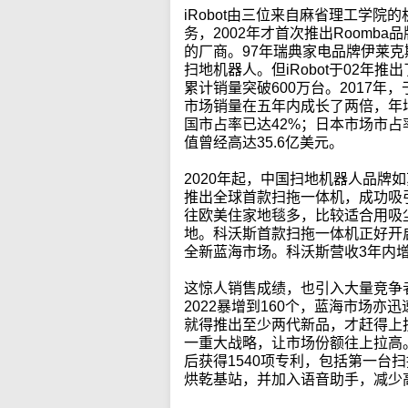
iRobot由三位来自麻省理工学院
务，2002年才首次推出Roomba
的厂商。97年瑞典家电品牌伊莱克斯（El
扫地机器人。但iRobot于02年推
累计销量突破600万台。2017年
市场销量在五年内成长了两倍，年
国市占率已达42%；日本市场市占率
值曾经高达35.6亿美元。
2020年起，中国扫地机器人品牌
推出全球首款扫拖一体机，成功吸
往欧美住家地毯多，比较适合用吸
地。科沃斯首款扫拖一体机正好开启
全新蓝海市场。科沃斯营收3年内增
这惊人销售成绩，也引入大量竞争者
2022暴增到160个，蓝海市场
就得推出至少两代新品，才赶得上
一重大战略，让市场份额往上拉高。
后获得1540项专利，包括第一台
烘乾基站，并加入语音助手，减少