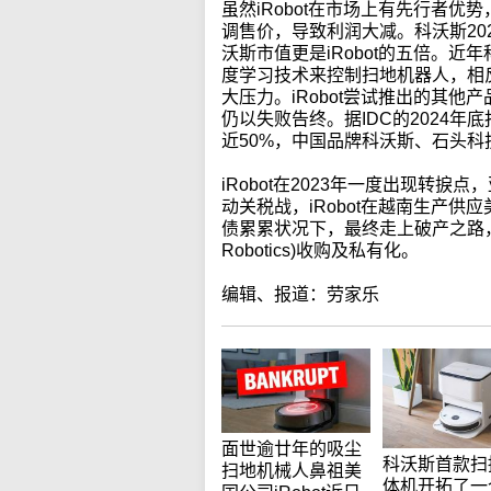
虽然iRobot在市场上有先行者优
调售价，导致利润大减。科沃斯202
沃斯市值更是iRobot的五倍。近
度学习技术来控制扫地机器人，相反
大压力。iRobot尝试推出的其
仍以失败告终。据IDC的2024
近50%，中国品牌科沃斯、石头
iRobot在2023年一度出现转
动关税战，iRobot在越南生产
债累累状况下，最终走上破产之路，
Robotics)收购及私有化。
编辑、报道：劳家乐
面世逾廿年的吸尘
科沃斯首款扫
扫地机械人鼻祖美
体机开拓了一