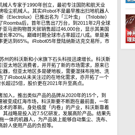
的机械人专家于1990年创立，最初专注国防和航天业
品牌吸尘机械人。其实iRobot不是最早推出扫地机器人
ectrolux）已推出名为「三叶虫」（Trilobite）
出了Roomba后，首年已售出7万台，到2011年2月全球
，于亚马逊购物首天就销售超过46,000台，显示其美国
增长率20%。巅峰时期全球市占率超过八成。单是美
更达到65%。iRobot05年登陆纳斯达克交易所，市
如苏州的科沃斯和小米旗下石头科技迅速增长。科沃斯
引亚太地区消费者，并开拓了新的市场需求，原来已
尘器，但亚太地区多是硬地板，需要湿抹布拖地、洗
了iRobot从未关注过的在地化需求，亦开拓了一个
长超过5倍，股价更在2021年升至高点。
加入，推出类似产品的品牌从2020年的15个，到
亦迅速被变成红海市场，科沃斯要不断跑在最前面，一年
技术的革新。身处极度「内卷」的产业，科沃斯靠着
其战略是投入近7.5亿研发，发展高阶产品。结果先
扫拖一体的机器人，为产品装上能够自动集尘、洗布、
高龄人使用产品的负担等。