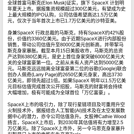
全球首富马斯克(Elon Musk)证实，旗下 SpaceX 计划明
年夏天上市。据报集资规模超过300亿美元，有望成为史
上最大规模的IPO认购，公司估值希望高达1.5万亿美
元，仅次于当年首次上市已1.7万亿美元的沙特亚美。
身兼SpaceX 行政总裁的马斯克，持有SpaceX约42%股
份，价值约3360亿美元。由于近期SpaceX进行内部股份
销售，带动公司估值升至8000亿美元创新高，并带挈马
斯克身家暴胀。截至本月15日美股收市，马斯克的总资
产达到6380亿美元，是史上首位身家突破6000亿美元大
关的全球富豪第一位。之前从未有人资产达到5000亿美
元。马斯克远远抛离全球富豪第二位的谷歌(Google)联合
创办人佩奇(Larry Page)的2650亿美元身家，高出3730
亿美元，即领先超过1倍。如果SpaceX 明年以1.5万亿美
元目标估值完成首次公开招股，马斯克的财富将会持续
大幅增加，极有可能成为全球首位「万亿富豪」。
SpaceX上市的吸引力，除了现行星链项目及可重用升空
火制技术外，据报结合人工智能(AI)技术及在太空发展数
据中心的潜力，亦令公司估值急升。女股神Cathie Wood
扬言，SpaceX上市后，到2030年其估值将有力增至2.5
万亿美元。除了SpaceX上市外，另一令马思克身家暴升