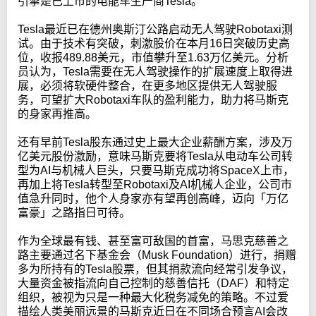
引掣是已上市的电能车生产商Tesla。
Tesla最近已在德州奥斯汀公路启动无人驾驶Robotaxi测
试。由于技术有突破，刺激股价在本月16日突破历史高
位，收报489.88美元，市值攀升至1.63万亿美元。分析
员认为，Tesla需要在无人驾驶操作的扩展速度上取得进
展，必须将软硬件整合，在更多地区提供无人驾驶服
务，可望扩大Robotaxi车队的盈利能力，助力将马斯克
的身家再推高。
还有早前Tesla股东通过史上最大企业薪酬方案，涉及万
亿美元股份激励，意味马斯克要将Tesla从电动车公司转
型为AI与机械人巨头，只要马斯克成功将SpaceX上市，
再加上将Tesla转型至Robotaxi及AI机械人企业，公司市
值急升同时，他个人身家亦有望再创高峰，迈向「万亿
富豪」之路指日可待。
作为全球最有钱、甚至富可敌国的首富，马思克慈善之
路主要通过名下基金会（Musk Foundation）进行，捐赠
多为所持有的Tesla股票，但其捐款流向经常引发争议，
大量资金被指流向自己控制的慈善信托（DAF）和特定
组织，被视为只是一种最大化税务减免的策略。不过爱
描绘人类美丽远景的马斯克近日在不同场合预言AI会改