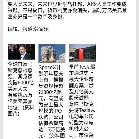
变人类未来，未来世界近乎乌托邦，AI令人类工作变成
兴趣，不是糊口，货币制度亦会消失，届时万亿美元首
富亦只是一个数字及身份。
编辑、报道:劳家乐
全球首富马
早前Tesla股
SpaceX计
斯克愈战愈
东通过史上
划明年夏天
强，其身家
最大企业薪
上市，据报
突破6000亿
酬方案，涉
集资规模超
美元大关，
及万亿美元
过300亿美
有望挑战万
股份激励，
元，有望成
亿美元富豪
意味马斯克
为史上最大
地位。(资料
要将Tesla从
规模的IPO
图片)
电动车公司
认购，公司
转型为AI与
估值希望高
机械人公
达1.5万亿美
司，市值急
元。(资料图