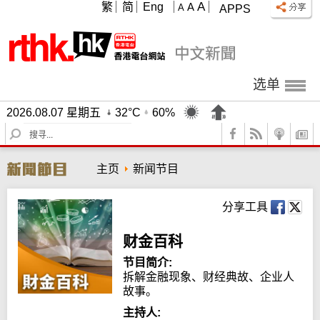
A
繁
简
Eng
A
A
APPS
选单
2026.08.07 星期五
32°C
60%
S
e
a
主页
新闻节目
r
c
h
分享工具
财金百科
节目简介:
拆解金融现象、财经典故、企业人
故事。
主持人: