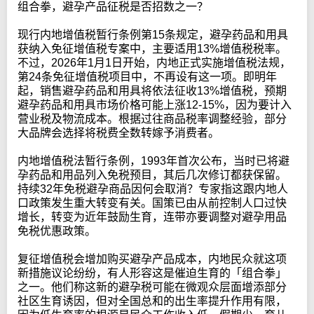
组合拳，避孕产品征税是否招数之一？
现行内地增值税暂行条例第15条规定，避孕药品和用具
获纳入免征增值税专案中，主要适用13%增值税税率。
不过，2026年1月1日开始，内地正式实施增值税法规，
第24条免征增值税项目中，不再设有这一项。即明年
起，销售避孕药品和用具将依法征收13%增值税，预期
避孕药品和用具市场价格可能上涨12-15%，因为要计入
营业税及物流成本。根据过往商品税率调整经验，部分
大品牌会选择将税费全数转嫁予消费者。
内地增值税法暂行条例，1993年首次公布，当时已将避
孕药品和用品列入免税预目，其后几次修订都获保留。
持续32年免税避孕商品因何会取消？专家指这跟内地人
口政策发生重大转变有关。国策已由从前控制人口过快
增长，转变为近年鼓励生育，连带亦要调整对避孕用品
免税优惠政策。
复征增值税会增加购买避孕产品成本，内地民众就这项
新措施议论纷纷，有人形容这是催迫生育的「组合拳」
之一。他们称这新的避孕税可能在微观众层面增添部分
社区生育诱因，但对全国总和的出生率提升作用有限，