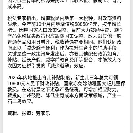
因为低生育率的根源是民众工作收入低、假期少、育儿
成本高。
税法专家指出，增值税是内地第一大税种，财政部资料
显示，今年前10个月内地增值税58858亿元，按年增长
4%。因应国家人口政策调整，目前大力鼓励生育，避孕
产品免税优惠政策也应跟随国策调整，改为跟其他一般
普通药品和用具看齐，税收待遇亦要相同。他们认同政
府正以「减少避孕便利」作为提升生育率的辅助手段，
关键是这一政策讯号发出后，亦要其他配套政策如育儿
补贴、延长产假、减学前教育费用等配合，才能放大今
次因为征税引发的「减少避孕」效应。
2025年内地推出育儿补贴制度，新生儿三年总共可领
10800元人民币财政补贴，国家亦免除幼稚园大班儿童保
教费。在这背景之下避孕产品征税，可增加相应财力，
转投向上述鼓励、降低生育成本方面政策领域，产生一
石二鸟效应。
编辑、报道：劳家乐