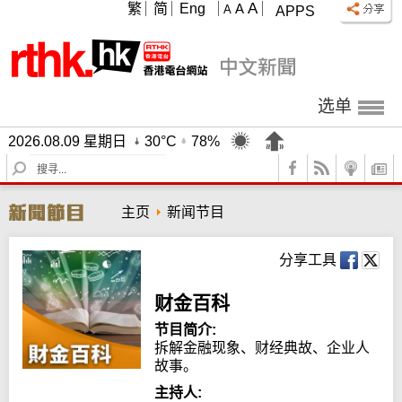
A
繁
简
Eng
A
A
APPS
选单
2026.08.09 星期日
30°C
78%
S
e
a
主页
新闻节目
r
c
h
分享工具
财金百科
节目简介:
拆解金融现象、财经典故、企业人
故事。
主持人: