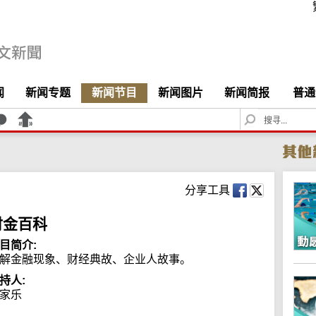
闻
新闻专题
新闻节目
新闻图片
新闻简报
普通
S
e
a
r
c
h
分享工具
财金百科
目简介:
解金融现象、财经典故、企业人故事。
持人:
家乐