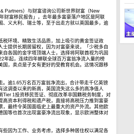
& Partners）与财富谘询公司新世界财富（New
「2025年财富移民报告」，去年最多富豪落户地区是阿联
国、义大利、瑞士等，至于出走方就以英国最多，逾
低税环境、精致生活品质，加上吸引的黄金签证政
人士提供长期居留权，因为对富豪来说，「少税多自
来自各国的金字塔顶端人士，选择将阿联酋视为巩固
22年起，连续四年蝉联全球百万富翁净流入量的榜
美国，卖点是子女有更好的受教育机会。这情况跟移
。逾1.65万名百万富翁净流出，合计带走千亿英镑
有这调查以来的新高，英国流失这么多的高净值人
Tier 1投资移民签证、彻底改革非国籍税务制度，对
提高资本利得税和遗产税，直接将高税压力推到富豪
票，最终令英国面临史上最重大的资产外流。其他欧
德国等也首次出现富豪净流出现象，显示欧洲整体对
有些因为工作、业务考虑，选择多种居住权以满足各