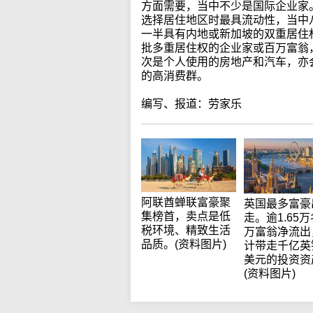
方面需要，当中不少是国际企业家
选择居住地区时最具流动性，当中
一半具有内地或新加坡的双重居住
批多重居住权的企业家或百万富翁
次是个人使用的房地产和汽车，亦
的高消费群。
编写、报道：劳家乐
阿联酋蝉联富豪聚
英国最多富豪
集榜首，卖点是低
走。逾1.65
税环境、精致生活
万富翁净流出
品质。(资料图片)
计带走千亿英
美元的投资资
(资料图片)