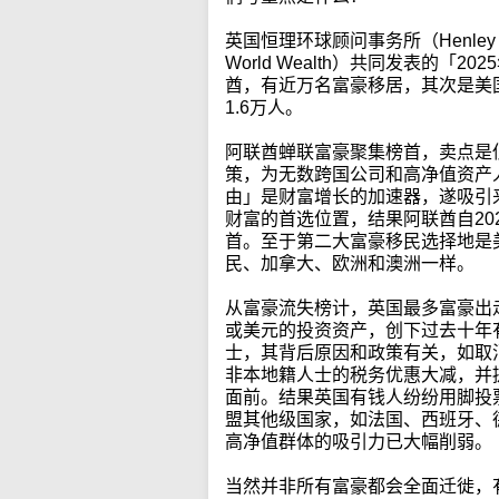
英国恒理环球顾问事务所（Henley 
World Wealth）共同发表的
酋，有近万名富豪移居，其次是美
1.6万人。
阿联酋蝉联富豪聚集榜首，卖点是
策，为无数跨国公司和高净值资产
由」是财富增长的加速器，遂吸引
财富的首选位置，结果阿联酋自20
首。至于第二大富豪移民选择地是
民、加拿大、欧洲和澳洲一样。
从富豪流失榜计，英国最多富豪出走
或美元的投资资产，创下过去十年
士，其背后原因和政策有关，如取消
非本地籍人士的税务优惠大减，并
面前。结果英国有钱人纷纷用脚投
盟其他级国家，如法国、西班牙、
高净值群体的吸引力已大幅削弱。
当然并非所有富豪都会全面迁徙，