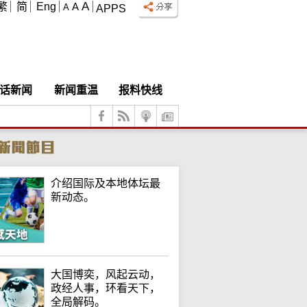
A
繁
简
Eng
A
A
APPS
话新闻
新闻重温
报料快线
介绍国际及本地体坛最
新动态。
大国博奕，风起云动，
政经人事，环看天下，
全局解码。