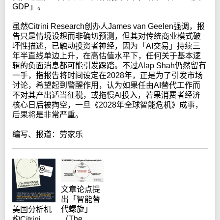
GDP」。
虽然Citrini Research创办人James van Geelen强调，报
告只是情境设想而非确切预测，但其对传统商业模式破
坏性描述，已触动投资者神经，因为「AI交易」持续三
年半直线单边上升，在高估值水平下，任何关于基本逻
辑的负面消息都可能引发踩踏。不过Alap Shah仍然留有
一手，指报告将时间设定在2028年，正是为了引发市场
讨论，希望起到警醒作用，认为如果任由AI替代工作而
不对其产出适当征税，或拖慢AI投入，若果消费者经济
核心日后被掏空，一旦《2028年全球智能危机》成事，
后果将是非常严重。
编写、报道：劳家乐
文章论点提
出「智能替
代螺旋」
美国分析机
（The
构Citrini