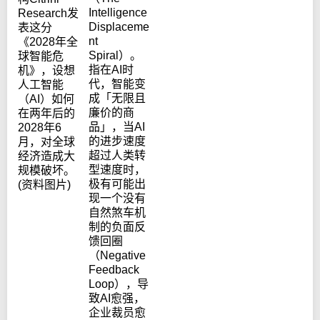
Intelligence
Research发
Displaceme
表这分
nt
《2028年全
Spiral）。
球智能危
指在AI时
机》，设想
代，智能变
人工智能
成「无限且
（AI）如何
廉价的商
在两年后的
品」，当AI
2028年6
的进步速度
月，对全球
超过人类转
经济造成大
型速度时，
规模破坏。
极有可能出
(资料图片)
现一个没有
自然煞车机
制的负面反
馈回圈
（Negative
Feedback
Loop），导
致AI愈强，
企业裁员愈