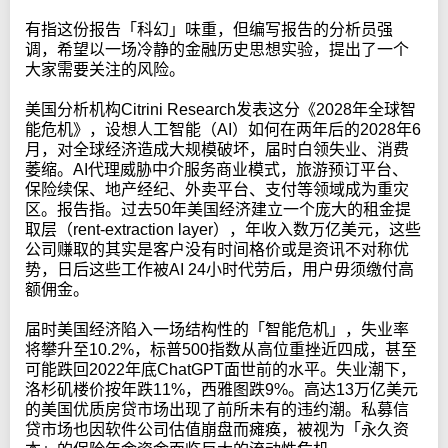
有指这份报告「科幻」味重，但编写报告的分析员强
调，希望以一场冷静的金融历史思想实验，提出了一个
大家需要关注的风险。
美国分析机构Citrini Research发表这分《2028年全球智
能危机》，设想人工智能（AI）如何在两年后的2028年6
月，对全球经济造成大规模破坏，届时白领失业、消费
萎缩。AI代理威胁中介服务商业模式，旅游预订平台、
保险续保、地产经纪、外卖平台、支付等领域成为重灾
区。报告指。过去50年美国经济建立一个庞大的租金提
取层（rent-extraction layer），年收入数万亿美元，这些
公司赚取的其实是客户没有时间格价或是资讯不对称优
势，日后这些工作被AI 24小时代劳后，用户毋须缴付高
额佣金。
届时美国经济陷入一场结构性的「智能危机」，失业率
将攀升至10.2%，标普500指数从高位重挫近四成，甚至
可能跌回2022年底ChatGPT面世前的水平。失业潮下，
洛杉矶楼价按年跌11%，西雅图跌9%。高达13万亿美元
的美国优质房贷市场出现了前所未有的违约潮。私募信
贷市场也因软件公司估值崩盘而瘫痪，被视为「永久资