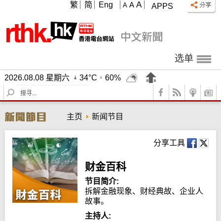
A
繁
简
Eng
A
A
APPS
选单
2026.08.08 星期六
34°C
60%
S
e
a
主页
新闻节目
r
c
h
分享工具
财金百科
节目简介:
拆解金融现象、财经典故、企业人
故事。
主持人: