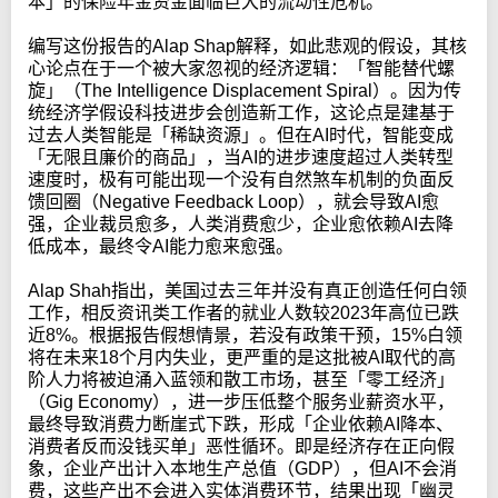
本」的保险年金资金面临巨大的流动性危机。
编写这份报告的Alap Shap解释，如此悲观的假设，其核
心论点在于一个被大家忽视的经济逻辑：「智能替代螺
旋」（The Intelligence Displacement Spiral）。因为传
统经济学假设科技进步会创造新工作，这论点是建基于
过去人类智能是「稀缺资源」。但在AI时代，智能变成
「无限且廉价的商品」，当AI的进步速度超过人类转型
速度时，极有可能出现一个没有自然煞车机制的负面反
馈回圈（Negative Feedback Loop），就会导致AI愈
强，企业裁员愈多，人类消费愈少，企业愈依赖AI去降
低成本，最终令AI能力愈来愈强。
Alap Shah指出，美国过去三年并没有真正创造任何白领
工作，相反资讯类工作者的就业人数较2023年高位已跌
近8%。根据报告假想情景，若没有政策干预，15%白领
将在未来18个月内失业，更严重的是这批被AI取代的高
阶人力将被迫涌入蓝领和散工市场，甚至「零工经济」
（Gig Economy），进一步压低整个服务业薪资水平，
最终导致消费力断崖式下跌，形成「企业依赖AI降本、
消费者反而没钱买单」恶性循环。即是经济存在正向假
象，企业产出计入本地生产总值（GDP），但AI不会消
费，这些产出不会进入实体消费环节，结果出现「幽灵