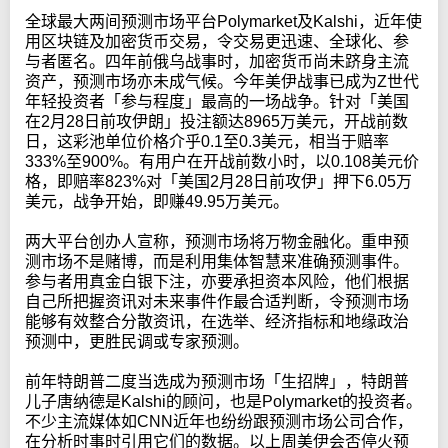
全球最大两间预测市场平台Polymarket及Kalshi，近年使
用区块链及加密货币交易，令交易更迅速、全球化、参
与者匿名。四年前俄乌战事时，加密货币尚未跻身主流
资产，预测市场亦未成气候。今年美伊战事已成为Z世代
年轻投资者「参与程度」最高的一场战争。针对「美国
在2月28日前攻伊朗」投注额达8965万美元，开战前数
日，这彩池单位价格介乎0.1至0.3美元，相当于赔率
333%至900%。有用户在开战前数小时，以0.108美元价
格，即赔率823%对「美国2月28日前攻伊」押下6.05万
美元，战争开始，即赚49.95万美元。
两大平台创办人宣称，预测市场将万物金融化。重申预
测市场不是赌博，而是利用集体智慧来准确预测事件。
参与者用真金白银下注，亦要承担资本风险，他们根据
自己所把握资讯对未来事件作最合适判断，令预测市场
能够有效整合分散资讯，在选举、经济指标和地缘政治
预测中，更胜民调或专家预测。
前年特朗普二度当选成为预测市场「生招牌」，特朗普
儿子唐纳德是Kalshi的顾问，也是Polymarket的投资者。
不少主流媒体如CNN近年也纷纷跟预测市场公司合作，
在分析时事时引用它们的数据。以上周美伊会否停火预