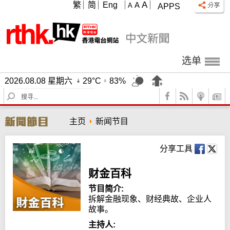
A
繁
简
Eng
A
A
APPS
选单
2026.08.08 星期六
29°C
83%
S
e
a
主页
新闻节目
r
c
h
分享工具
财金百科
节目简介:
拆解金融现象、财经典故、企业人
故事。
主持人: