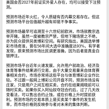
美国会否2027年前证实外星人存在，均可以接受下注预
测。
预测市场近年火红，令人质疑有否内幕交易存在。但这
预测市场平台估值越升越有却是不争事实。
预测市场最早可追溯至十六世纪前欧洲，市场就教宗选
举开赌，虽然一度被教宗严禁，但地下赌场禁之不绝，
亦为民众提供另类博彩空间。有研究指出，美国选举博
彩市场奇准，曾在56年间大选中准确度达93%，有学者
发现，原来预测市场比民调更准确，因为后者是真金白
银押注。
预测市场平台近年火速发展，允许用户就政治、经济及
体育等事件结果进行交易，由于大量交易量来自体育赛
事相关合约，市场亦常将这些平台与体育博彩企业作比
较。不过跟一般网上博彩公司开盘不同，预测市场没有
庄家，只是用户之间互相买卖，合约在结果揭晓前可以
随时买卖。如果你买入阿仙奴夺冠合约后，过了几天改
变看法，可以售出合约止蚀，或在价格上升时提前获
利。预测市场的交易本质上是买卖某个事件的发生机
率，而市场价格则反映参与者对未来的集体判断。