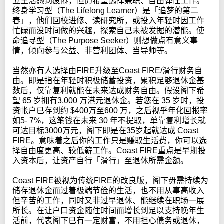
五生活感到疲倦，但仍希望选择兼职、自由弹性工作。
终身学习型（The Lifelong Learner）是「追梦的第二
春」，他们回校进修、读研究所，或投入年轻时因工作
忙碌而没时间做的兴趣，探索自己未被发掘的潜能。使
命追寻型（The Purpose Seeker）则想做点有意义事
情，倾向参与公益、非营利团体、当导师等。
当然亦有人选择由FIRE升级至Coast FIRE/滑行财务自
由。即是指在年轻时积极储蓄投资，累积足够退休金基
数后，仅靠复利就能在未来达成财务自由。假设阁下希
望 65 岁拥有3,000 万港元退休金。若您在 35 岁时，投
资帐户已存到约 $400万至600 万，之后视乎年化回报率
如5- 7%，这笔钱在未来 30 年不提取，单靠复利增长就
可达目标3000万元，阁下即是在35岁起就达成 Coast
FIRE。意味着之后你的工作只是赚取生活费，你可以选
择自由度更高、较低薪工作。Coast FIRE重点是早期投
入资本后，让资产自行「滑行」至退休所需金额。
Coast FIRE被视为传统FIRE的改良版，阁下毋需持续为
储存退休金而过着极端节俭的生活，也不用从事高收入
但辛苦的工作，同时又非过早退休、能继续在职场一展
所长。在让户口资金随住时间而增长到足以支持晚年生
活前，代表阁下已有一定财富，不用担心债务或退休，