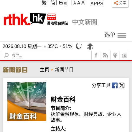
A
繁
简
Eng
A
A
APPS
选单
2026.08.10 星期一
35°C
51%
S
e
a
主页
新闻节目
r
c
h
分享工具
财金百科
节目简介:
拆解金融现象、财经典故、企业人
故事。
主持人: