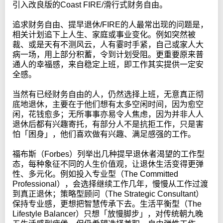
引入改良版的Coast FIRE/滑行式财务自由。
追求财务自由、提早退休/FIRE的人最常出现的问题是，
相关计划追下上人生、家庭或事业变化。例如突然被
裁、或是天有不测风云，人有霎时手紧，自己或家人大
病一场，用上部分积蓄，令到计划受阻。更重要原来普
通人的幸福感，来自稳定上班，即工作其实提供一定安
全感。
当然有已经财务自由的人，仍然选择上班，无意真正彻
底地退休，主要在于他们想有太多空闲时间，因为愈空
闲，花钱愈多；无所事事亦易令人焦虑，因为并非人人
退休后都有兴趣寄托，有部分人不是抗拒工作，只是害
怕「困身」，他们喜欢做有兴趣、满足感强的工作。
福布斯（Forbes）列举出几种提早退休者渴望的工作型
态，每种象征不同的人生价值观，让退休生活变得更弹
性、多元化。例如投入专业型（The Committed
Professional），会选择继续工作几年，慢慢从工作过渡
到真正退休；策略型顾问（The Strategic Consultant）
保持专业感，更想把智慧传承下去。生活平衡型（The
Lifestyle Balancer）只想「放慢脚步」，对传统朝九晚