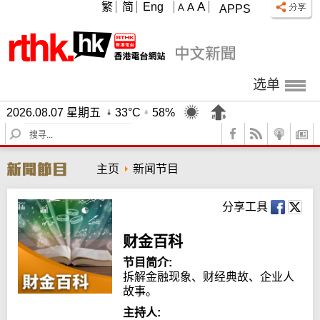
A
繁
简
Eng
A
A
APPS
选单
2026.08.07 星期五
33°C
58%
S
e
a
主页
新闻节目
r
c
h
分享工具
财金百科
节目简介:
拆解金融现象、财经典故、企业人
故事。
主持人: