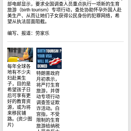
部电邮显示，要求全国调查人员重点执行一项新的生育
旅游（birth tourism）专项行动，查处协助怀孕外国人赴
美生产、从而让她们子女获得公民身份的犯罪网络，希
望从执法层面阻截。
编写、报道：劳家乐
每年全球各
地有不少夫
特朗普政府
妇赴美生
月初表示，
子，目的是
将严打生育
希望孩子日
旅游，并啓
后可享有更
动专项行动
好的教育资
调查签证欺
源，或为将
诈活动。白
来移民铺
宫指，不受
路。(资少图
限制的生育
片)
旅游给纳税