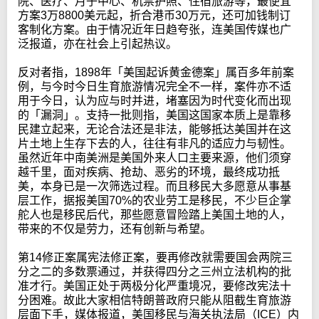
院、医疗、月子中心、机票护照、住宿旅游等，最便宜
方案3万8800美元起，折合港币30万元，还可加钱制订
客制化方案。由于情况近年日趋夸张，连美国传媒也广
泛报道，亦在社会上引起热议。
反对者指，1898年「美国起诉黄金德案」属百多年前案
例，与今时今日生育旅游情况完全不一样，案件亦不适
用于今日，认为应与时并进，堵塞因为时代变化而出现
的「漏洞」。支持一批则指，美国这国家本质上是靠移
民建立起来，无论合法还是非法，能够抵达美国并在这
片土地上生存下去的人，往往有非凡的适应力与韧性。
虽然近年中南美洲是美国外来人口主要来源，他们须穿
越千里，面对疾病、抢劫、恶劣的环境，最终成功抵
美，本身已是一次筛选过程。而且移民大多愿意从事基
层工作，据报美国70%的农业劳工是移民，不少巨企掌
舵人也是移民后代，那些愿意冒险踏上美国土地的人，
带来的不仅是劳力，还有创新与希望。
第14修正案属宪法修正案，要再修改就需要国会两院三
分之二的多数票通过，并获得四分之三州立法机构的批
准才行。美国正处于两极分化严重境况，要修改宪法十
分困难。故此大家相信特朗普政府只能从阻截生育旅游
层面下手，媒体报道，美国移民与海关执法局（ICE）内