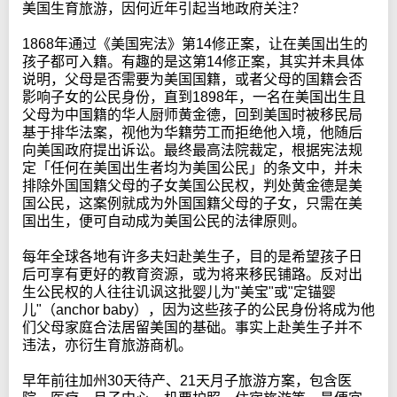
美国生育旅游，因何近年引起当地政府关注？
1868年通过《美国宪法》第14修正案，让在美国出生的
孩子都可入籍。有趣的是这第14修正案，其实并未具体
说明，父母是否需要为美国国籍，或者父母的国籍会否
影响子女的公民身份，直到1898年，一名在美国出生且
父母为中国籍的华人厨师黄金德，回到美国时被移民局
基于排华法案，视他为华籍劳工而拒绝他入境，他随后
向美国政府提出诉讼。最终最高法院裁定，根据宪法规
定「任何在美国出生者均为美国公民」的条文中，并未
排除外国国籍父母的子女美国公民权，判处黄金德是美
国公民，这案例就成为外国国籍父母的子女，只需在美
国出生，便可自动成为美国公民的法律原则。
每年全球各地有许多夫妇赴美生子，目的是希望孩子日
后可享有更好的教育资源，或为将来移民铺路。反对出
生公民权的人往往讥讽这批婴儿为"美宝"或"定锚婴
儿"（anchor baby），因为这些孩子的公民身份将成为他
们父母家庭合法居留美国的基础。事实上赴美生子并不
违法，亦衍生育旅游商机。
早年前往加州30天待产、21天月子旅游方案，包含医