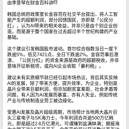
由李意琴在财金百科讲吓
韩国总统府政策室长金容范在社交平台提出，将人工智
能产生的超额利润，部分回馈国民，亦即是「公民分
红」，认为AI带来的相关收益，并非只是由个别企业创
造，而是源于整个国家在过去超过半个世纪构建的产业
基础。
这个建议引发韩国股市波动。首尔综合指数当日一度下
跌逾5%，低见7421点，全日下跌逾2%。金容范事后澄
清， 「公民分红」的资金来源是政府的超额税收，并非
意味开征新税项，或向AI企业收取「暴利税」。
建议未有实质细节就已经引起市场热议，背后其实反映
AI的发展，除了带来方便，提升效率，为企业，特别是
晶片业带来巨额利润，但亦加剧贫富差距、社会矛盾等
问题，有人因为AI发展而暴富，亦有人失业，例如传统
产业与传统制造业劳工被边缘化。
受惠AI发展及晶片超级周期，市场预计当地两大晶片巨
头三星电子与SK海力士，今年利润合共逾500万亿韩
元，即是超过2.6万亿港元，可谓赚到盆满鉢满；据报海