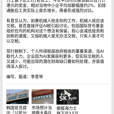
力士旗下近3.5万名员工，今年平均可以获派数以百万计
港元的奖金，相对当地中小企平均加薪幅度约2%，扣除
通胀后工资实际上是负增长，两者形成强烈对比。
有意见认为，如果机械人抢走你的工作，机械人就应该
交税。是否直接开征AI税引起讨论。包括国际货币基金
组织在内的机构对这个想法有保留，担心会减低投资和
创新的速度，又指机械人是无办法交税，只有人类才可
以交税。
现行税制下，个人所得税是政府税收的重要来源，当AI
取代人力，企业因为AI发展获利更多，但实际交税的人
又减少，可能出现的潜在财政缺口要如何处理，亦是值
得深入探讨。
编写、报道：李意琴
市场预计当
韩国官员提
据报海力士
地两大晶片
出「公民分
旗下近3.5万