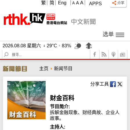
A
繁
简
Eng
A
A
APPS
选单
2026.08.08 星期六
29°C
83%
S
e
a
主页
新闻节目
r
c
h
分享工具
财金百科
节目简介:
拆解金融现象、财经典故、企业人
故事。
主持人: