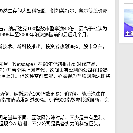
仍然生存的大型科技股，例如英特尔、戴尔等股价亦
早时警告，纳斯达克100指数市盈率逾40倍，远高于他认为
999年至2000年泡沫爆破前的最后几个月。
年新技术、新科技推出，投资者热烈追捧，股市急升，
景（Netscape）在90年代初推出划时代产品，
览器，被形容为开启全民上网年代。这间未有盈利的公司在1995
大幅上升。但这种空前盛况，亦被视为互联网泡沫即将
近两倍，纳斯达克100指数更暴升逾7倍。随后泡沫在
，纳指市值蒸发超过80%。标普500指数亦接近腰斩，造
司与当年不同，互联网泡沫时期，不少是未有盈利、
，但现今AI热潮，不少公司是具备实力的科技巨头。