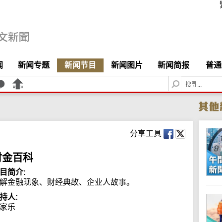
闻
新闻专题
新闻节目
新闻图片
新闻简报
普通
S
e
a
r
c
h
分享工具
财金百科
目简介:
解金融现象、财经典故、企业人故事。
持人:
家乐