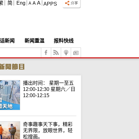
A
繁
简
Eng
A
A
APPS
话新闻
新闻重温
报料快线
播出时间： 星期一至五
12:00-12:30 星期六／日
12:00-12:15
奇事趣事天下事，精彩
无界限，放眼世界，轻
松搜画。