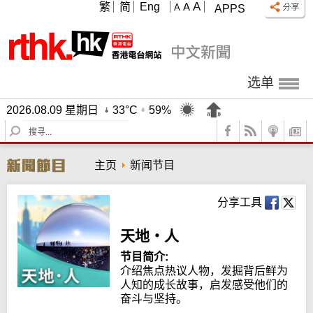
A
繁
简
Eng
A
A
APPS
选单
2026.08.09 星期日
33°C
59%
S
e
a
主页
新闻节目
r
c
h
分享工具
天地‧人
节目简介:
介绍焦点热议人物，发掘背后鲜为
人知的成长故事，启发感受他们的
奋斗与坚持。