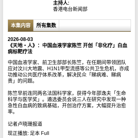
主持人:
香港电台新闻部
本集内容
所有集数
2026-08-03
《天地‧人》：中国血液学家陈竺 开创「非化疗」白血
病标靶疗法
中国血液学家、前卫生部部长陈竺，在任期间带领团队
应对汶川大地震、H1N1甲型流感等公共卫生危机，亦成
功推动公共医疗体系改革，解决民众「睇病难、睇病
贵」的问题。
陈竺早前连同两名法国科学家，获得今年邵逸夫「生命
科学与医学奖」。遴选委员会说三人在研究中发现一种
急性白血病的致病基础，开创治疗方案，大幅提升治愈
率。
记者卢晓珊报道
现正播放:
足本 Full