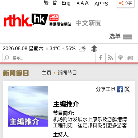
A
繁
简
Eng
A
A
APPS
选单
2026.08.08 星期六
34°C
56%
S
e
a
主页
新闻节目
r
c
h
分享工具
主编推介
节目简介:
机场附近发展水上康乐及游艇港湾
工程刊宪　崔定邦料吸引更多游客
主持人: