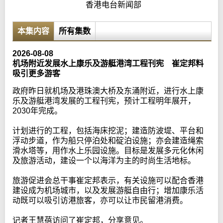
香港电台新闻部
本集内容
所有集数
2026-08-08
机场附近发展水上康乐及游艇港湾工程刊宪 崔定邦料
吸引更多游客
政府昨日就机场及港珠澳大桥及东涌附近，进行水上康
乐及游艇港湾发展的工程刊宪，预计工程明年展开，
2030年完成。
计划进行的工程，包括海床挖泥；建造防波堤、平台和
浮动步道，作为船只停泊处和碇泊设施；亦会建造绳索
滑水塔等，用作水上乐园设施。目标是发展多元化休闲
及旅游活动，建设一个以海洋为主的时尚生活地标。
旅游促进会总干事崔定邦表示，有关设施可以配合香港
建设成为机场城市，以及发展游艇自由行；增加康乐活
动既可以吸引访港旅客，亦可以让市民留港消费。
记者王慧蓓访问了崔定邦，分享意见。