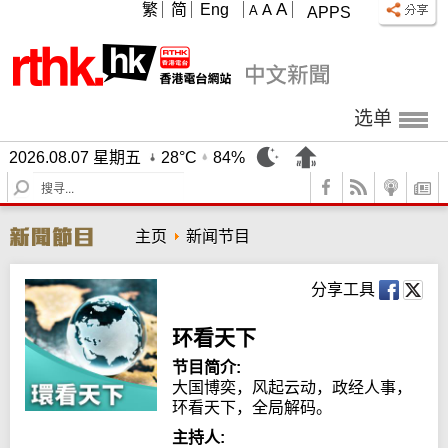
A
繁
简
Eng
A
A
APPS
选单
2026.08.07 星期五
28°C
84%
S
e
a
主页
新闻节目
r
c
h
分享工具
环看天下
节目简介:
大国博奕，风起云动，政经人事，
环看天下，全局解码。
主持人: