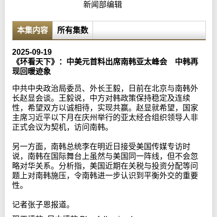
新闻部编辑
本集内容
所有集数
2025-09-19
《环看天下》：中美元首料出席南韩亚太峰会 中韩再
现回暖迹象
中共中央政治局委员、外长王毅，日前在北京与南韩外
长赵显会谈。王毅说，中方对韩政策保持稳定及连续
性，希望双方以诚相待，实现共赢。赵显就希望，国家
主席习近平以下月在庆州举行的亚太经合组织领导人非
正式会议为契机，访问南韩。
另一方面，南韩总统李在明近日接受美国传媒专访时
说，南韩在国际舞台上虽然与美国同一阵线，但不会忽
略对华关系。分析指，美国近期在关税与投资分配等问
题上对南韩施压，令南韩进一步认识到平衡外交的重要
性。
记者张子恩报道。