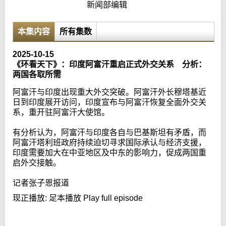
新闻部编辑
本集内容
所有集数
2025-10-15
《环看天下》：印度阿富汗重启正式外交关系 分析：
两国各取所需
阿富汗与印度出现重大外交突破。阿富汗外长穆塔基近
日到印度展开访问，印度宣布与阿富汗恢复全面外交关
系，重开驻阿富汗大使馆。
有分析认为，阿富汗与印度各自与巴基斯坦有矛盾，而
阿富汗塔利班政府持续迫切寻求国际承认与经济支援，
印度需要加大在中亚地区及中东的影响力，促成两国重
启外交接触。
记者张子恩报道
现正播放:
足本播放 Play full episode
Error loading media: File could not be played