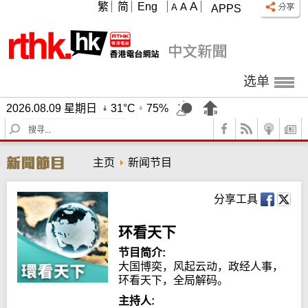
A
繁
简
Eng
A
A
APPS
选单
2026.08.09 星期日
31°C
75%
S
e
a
主页
新闻节目
r
c
h
分享工具
环看天下
节目简介:
大国博奕，风起云动，政经人事，
环看天下，全局解码。
主持人: