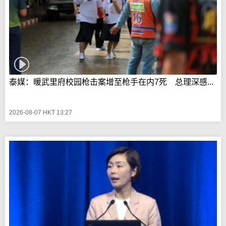
泰媒：暖武里府校园枪击案增至枪手在内7死 总理深感...
2026-08-07 HKT 13:27