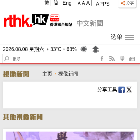
A
繁
简
Eng
A
A
APPS
选单
2026.08.08 星期六
33°C
63%
S
e
a
主页
视像新闻
r
c
h
分享工具