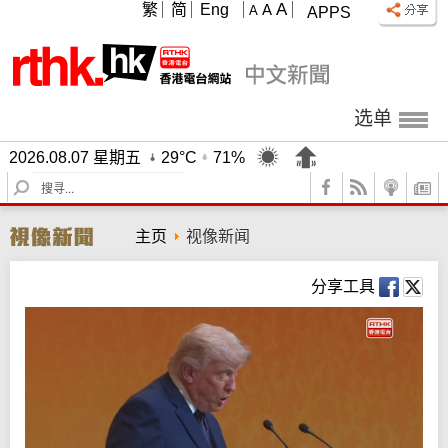
A
繁
简
Eng
A
A
APPS
选单
2026.08.07 星期五
29°C
71%
S
e
a
主页
视像新闻
r
c
h
分享工具