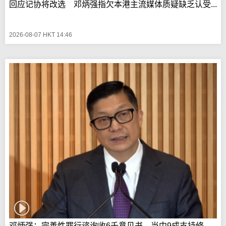
回应记协将改选 邓炳强指欠本港主流媒体质疑缺乏认受...
2026-08-07 HKT 14:46
邓炳强：完善性罪行谘询收6千意见书 当中9成支持修...