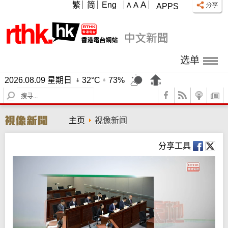
A
繁
简
Eng
A
A
APPS
选单
2026.08.09 星期日
32°C
73%
S
e
a
主页
视像新闻
r
c
h
分享工具