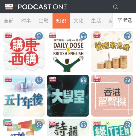
全部
时事
金融
知识
文化
生活
家庭
筛选
娱