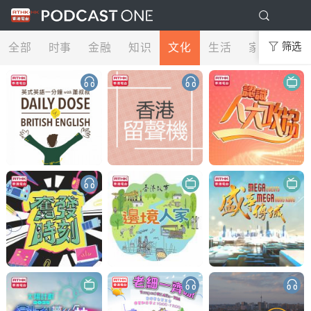
全部
时事
金融
知识
文化
生活
家庭
筛选
娱