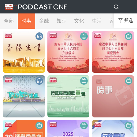
全部
时事
金融
知识
文化
生活
家庭
筛选
娱