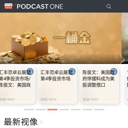
国政
10.2.1 内地国庆
10.2.2 2028年底
10.2.3 20
为美
假期连中秋节假
前当局提供额外
前当局提供
期 不少内地旅客
3000支高速充电
3000支高
到港旅游
桩 港铁商场约增
桩 港铁商
设300个电动车
设300个电
2025-10-02
2025-10-02
2025-10-02
充电站
充电站
最新视像