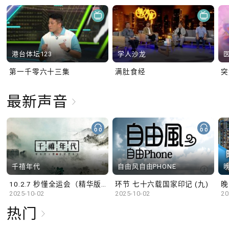
港台体坛123
学人沙龙
第一千零六十三集
满肚食经
最新声音
千禧年代
自由风自由PHONE
10.2.7 秒懂全运会（精华版）
环节 七十六载国家印记 (九)
晚
2025-10-02
2025-10-02
20
热门