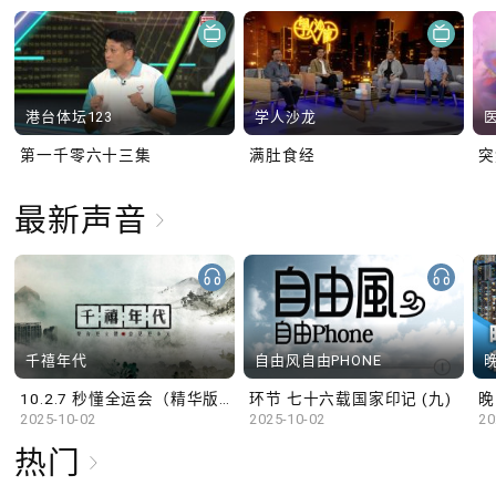
港台体坛123
学人沙龙
第一千零六十三集
满肚食经
最新声音
千禧年代
自由风自由PHONE
10.2.7 秒懂全运会（精华版）
环节 七十六载国家印记 (九)
晚
2025-10-02
2025-10-02
20
热门