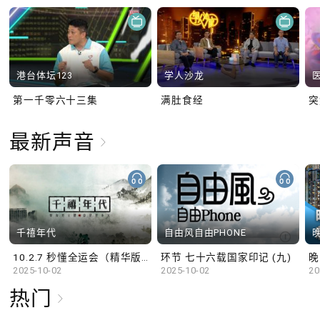
港台体坛123
学人沙龙
第一千零六十三集
满肚食经
最新声音
千禧年代
自由风自由PHONE
10.2.7 秒懂全运会（精华版）
环节 七十六载国家印记 (九)
晚
2025-10-02
2025-10-02
20
热门