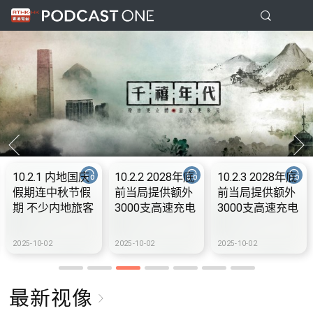
10.2.1 内地国庆
10.2.2 2028年底
10.2.3 2028年底
假期连中秋节假
前当局提供额外
前当局提供额外
期 不少内地旅客
3000支高速充电
3000支高速充电
到港旅游
桩 港铁商场约增
桩 港铁商场约增
设300个电动车
设300个电动车
2025-10-02
2025-10-02
2025-10-02
充电站
充电站
最新视像