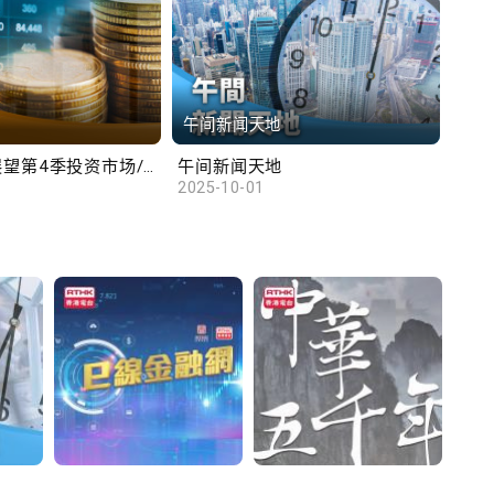
午间新闻天地
财
汇丰范卓云展望第4季投资市场/陈俊文：美国政府停摆料成为美股调整借口
午间新闻天地
10
2025-10-01
2025