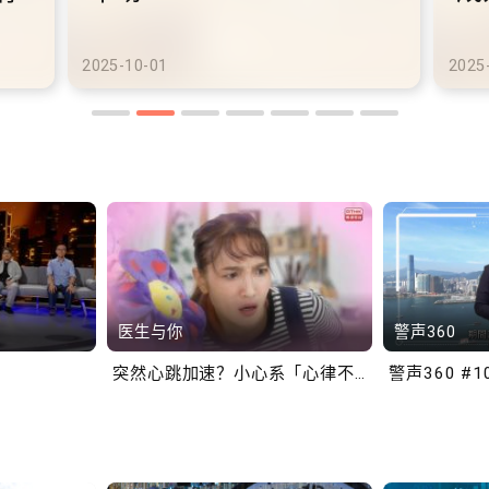
港铁商场约增设300个电动
港
车充电站
车
2025-10-02
2025
医生与你
警声360
突然心跳加速？小心系「心律不正」～
警声360 #1