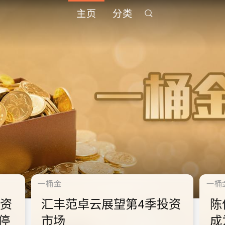
主页
分类
千禧年代
千禧
中
10.2.2 2028年底前当局提
1
到
供额外3000支高速充电桩
供