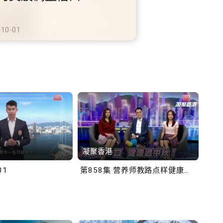
铁商场约增设300个电动
充电站
-10-02
凝聚香港
Bob
01
第858集 营养师教路点样健康过中秋！
第一