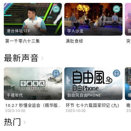
港台体坛123
学人沙龙
第一千零六十三集
满肚食经
最新声音
千禧年代
自由风自由PHONE
10.2.7 秒懂全运会（精华版）
环节 七十六载国家印记 (九)
晚
2025-10-02
2025-10-02
20
热门