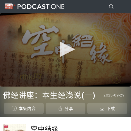
0
seconds
佛经讲座：本生经浅说(一)
2025-09-29
of
0
seconds
本集内容
分享
下载
空中结缘