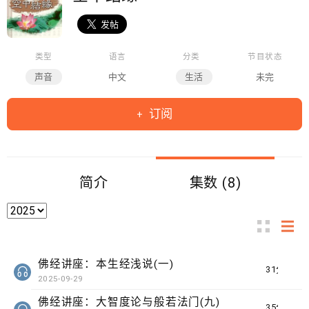
类型
语言
分类
节目状态
声音
中文
生活
未完
订阅
简介
集数 (8)
佛经讲座：本生经浅说(一)
31分钟
2025-09-29
佛经讲座：大智度论与般若法门(九)
35分钟