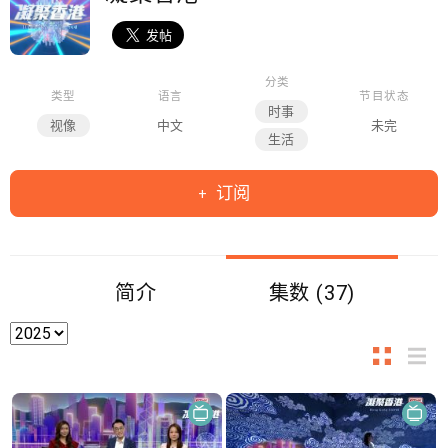
分类
类型
语言
节目状态
时事
视像
中文
未完
生活
订阅
简介
集数 (37)