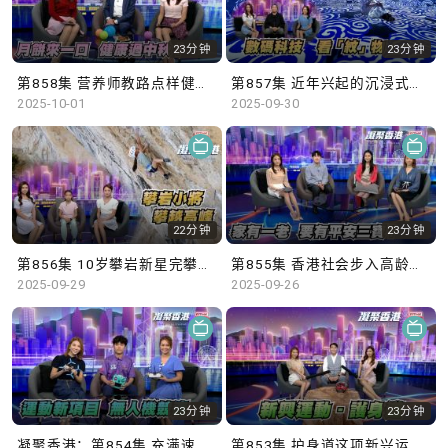
23分钟
23分钟
第858集 营养师教路点样健康过中秋！
第857集 近年兴起的沉浸式艺术展览，如何令市民更深入了解文化艺术？
2025-10-01
2025-09-30
22分钟
23分钟
第856集 10岁攀岩新星完攀超高难度路线
第855集 香港社会步入高龄化，设立平安三宝中央储存库是否必要？
2025-09-29
2025-09-26
23分钟
23分钟
凝聚香港：第854集 充满速度感的无人机竞速赛，挑战运动员的操控能力。
第853集 护身道这项新兴运动，使用软海绵武器学习武士道和武德，齐来了解更多！