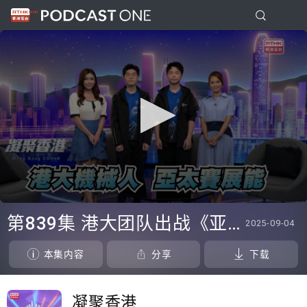
0
seconds
第839集 港大团队出战《亚太广播联盟机械人大赛2025》，勇夺亚军，今晚由他们介绍研发的机械人！
2025-09-04
of
0
seconds
本集内容
分享
下载
凝聚香港