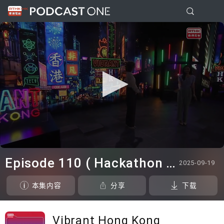
0
seconds
Episode 110 ( Hackathon / Astronaut Trainee / Undercover Underworld / ICH Series )
2025-09-19
of
46
minutes,
本集内容
分享
下载
7
seconds
Vibrant Hong Kong