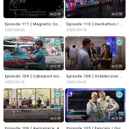
46分钟
46分钟
Episode 111 ( Magnetic Countertraction System / Choi Sai-ho )
Episode 110 ( Hackathon / Astronaut Trainee / Undercover Underworld / ICH Series )
2025-09-26
2025-09-19
49分钟
46分钟
Episode 109 ( Cyberport Incubation Programme / Wingfoil / Belt and Road Summit )
Episode 108 ( Stablecoins / HK Techathon / Centrestage / French Savoir-Faire )
2025-09-12
2025-09-05
46分钟
46分钟
Episode 106 ( Aerospace, Aviation, Navigation / Saudi Super Cup / Pickleball / Dunhuang Exhibition )
Episode 105 ( Fencing / GuideFong / Giant Panda / Arts Carnival )