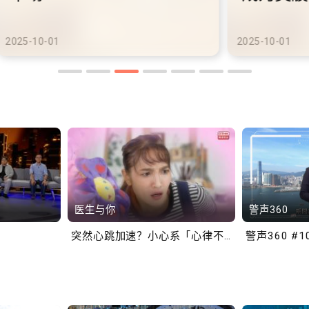
港铁商场约增设300个电动
港
车充电站
车
2025-10-02
2025
医生与你
警声360
突然心跳加速？小心系「心律不正」～
警声360 #1