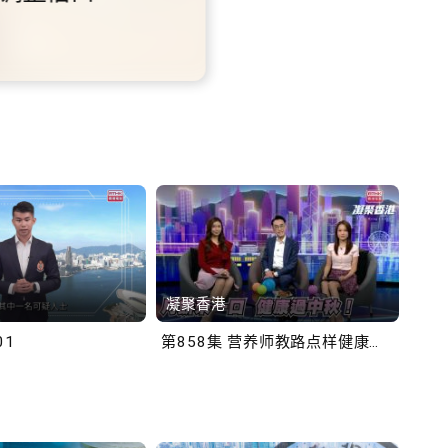
铁商场约增设300个电动
充电站
-10-02
凝聚香港
Bob
01
第858集 营养师教路点样健康过中秋！
第一