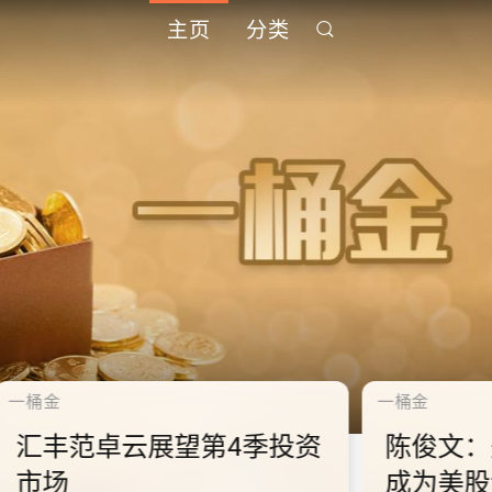
主页
分类
千禧年代
千禧
中
10.2.2 2028年底前当局提
1
到
供额外3000支高速充电桩
供