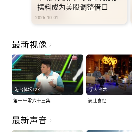
港旅游
2025-10-02
最新视像
港台体坛123
学人沙龙
第一千零六十三集
满肚食经
最新声音