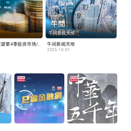
午间新闻天地
财
汇丰范卓云展望第4季投资市场/陈俊文：美国政府停摆料成为美股调整借口
午间新闻天地
10
2025-10-01
2025