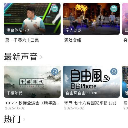
港台体坛123
学人沙龙
第一千零六十三集
满肚食经
最新声音
千禧年代
自由风自由PHONE
10.2.7 秒懂全运会（精华版）
环节 七十六载国家印记 (九)
晚
2025-10-02
2025-10-02
20
热门