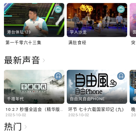
港台体坛123
学人沙龙
第一千零六十三集
满肚食经
最新声音
千禧年代
自由风自由PHONE
10.2.7 秒懂全运会（精华版）
环节 七十六载国家印记 (九)
晚
2025-10-02
2025-10-02
20
热门