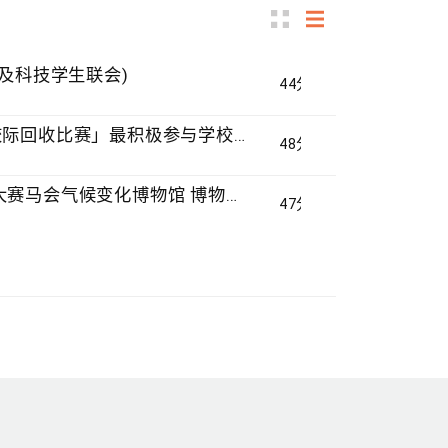
管理及科技学生联会)
44分钟
#51 积极参与回收比赛 | 参与学生: 巫巫、Vincy、Thomas (乐善堂顾超文中学) (「SGREEN 校际回收比赛」最积极参与学校奖 中学组银奖得主)
48分钟
#50 全国生态日：零碳挑战、中大生态月2025 | 参与学生: 橙汁、Cristy、Mannix、Ruby (中大赛马会气候变化博物馆 博物馆大使)
47分钟