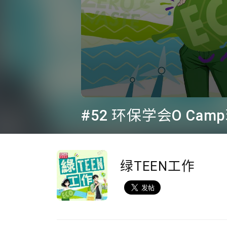
0
seconds
of
44
minutes,
38
seconds
Volume
90%
绿TEEN工作