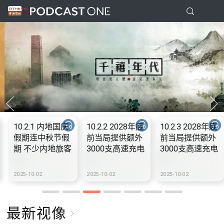
10.2.1 内地国庆
10.2.2 2028年底
10.2.3 2028年底
假期连中秋节假
前当局提供额外
前当局提供额外
期 不少内地旅客
3000支高速充电
3000支高速充电
到港旅游
桩 港铁商场约增
桩 港铁商场约增
设300个电动车
设300个电动车
2025-10-02
2025-10-02
2025-10-02
充电站
充电站
最新视像