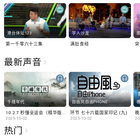
港台体坛123
学人沙龙
第一千零六十三集
满肚食经
最新声音
千禧年代
自由风自由PHONE
10.2.7 秒懂全运会（精华版）
环节 七十六载国家印记 (九)
晚
2025-10-02
2025-10-02
20
热门