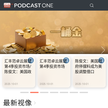
云展望
陈俊文：美国政
10.2.1 内地国庆
10.2.2 20
市场
府停摆料成为美
假期连中秋节假
前当局提
股调整借口
期 不少内地旅客
3000支高
到港旅游
桩 港铁商
设300个
2025-10-01
2025-10-02
2025-10-02
充电站
最新视像