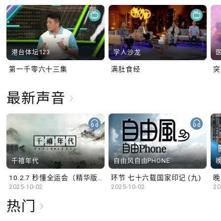
港台体坛123
学人沙龙
第一千零六十三集
满肚食经
最新声音
千禧年代
自由风自由PHONE
10.2.7 秒懂全运会（精华版）
环节 七十六载国家印记 (九)
晚
2025-10-02
2025-10-02
20
热门