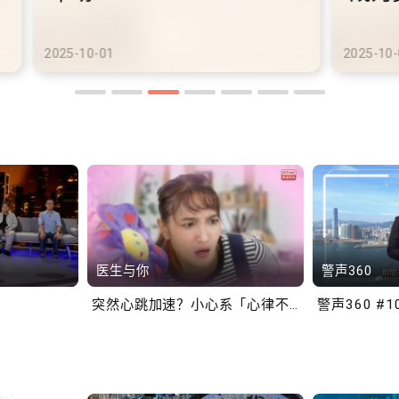
港铁商场约增设300个电动
港
车充电站
车
2025-10-02
2025
医生与你
警声360
突然心跳加速？小心系「心律不正」～
警声360 #1