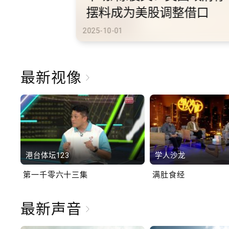
港旅游
2025-10-02
最新视像
港台体坛123
学人沙龙
第一千零六十三集
满肚食经
最新声音