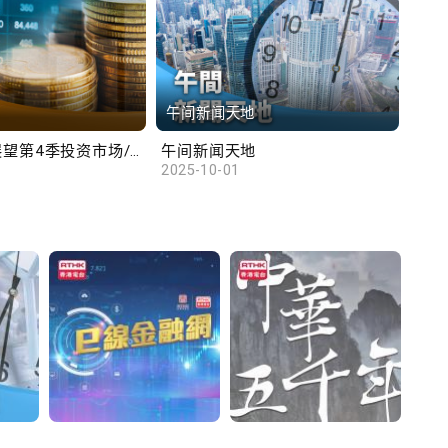
午间新闻天地
财
汇丰范卓云展望第4季投资市场/陈俊文：美国政府停摆料成为美股调整借口
午间新闻天地
10
2025-10-01
2025