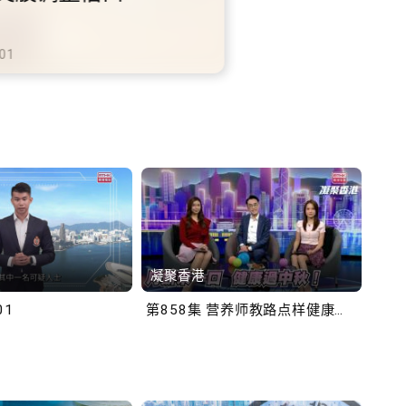
铁商场约增设300个电动
充电站
-10-02
凝聚香港
Bob
01
第858集 营养师教路点样健康过中秋！
第一