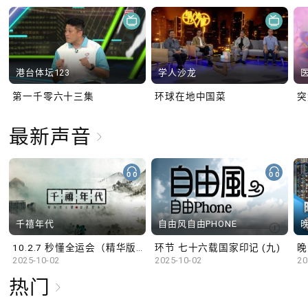
港台体坛123
学人沙龙
第一千零六十三集
环球在地中国菜
最新声音
千禧年代
自由风自由PHONE
10.2.7 秒懂全运会（精华版）
环节 七十六载国家印记 (九)
晚
2025-10-02
2025-10-02
20
热门