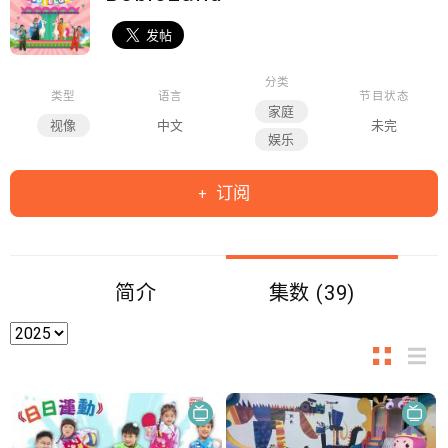
分类
类型
语言
节目状态
家庭
视像
中文
未完
娱乐
订阅
简介
集数 (39)