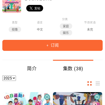
分类
类型
语言
节目状态
家庭
视像
中文
未完
娱乐
订阅
简介
集数 (38)