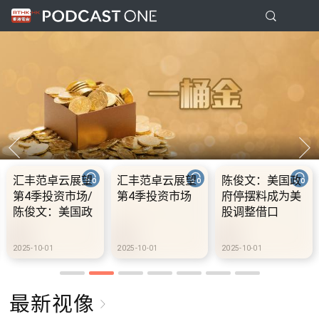
：美国政
10.2.1 内地国庆
10.2.2 2028年底
10.2.3
料成为美
假期连中秋节假
前当局提供额外
前当局
借口
期 不少内地旅客
3000支高速充电
3000
到港旅游
桩 港铁商场约增
桩 港
设300个电动车
设300
1
2025-10-02
2025-10-02
2025-10-0
充电站
充电站
最新视像