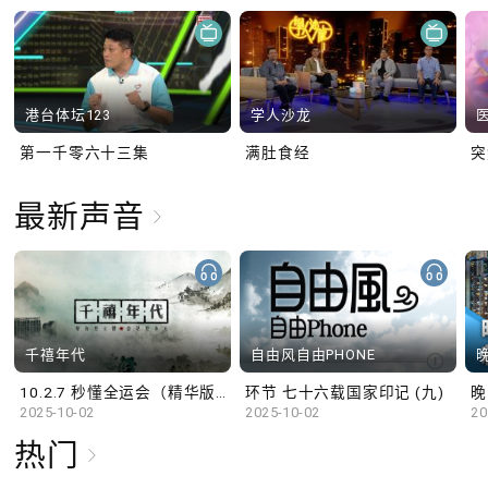
港台体坛123
学人沙龙
第一千零六十三集
满肚食经
最新声音
千禧年代
自由风自由PHONE
10.2.7 秒懂全运会（精华版）
环节 七十六载国家印记 (九)
晚
2025-10-02
2025-10-02
20
热门