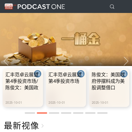
文：美国政
10.2.1 内地国庆
10.2.2 2028年底
10.
摆料成为美
假期连中秋节假
前当局提供额外
前当
整借口
期 不少内地旅客
3000支高速充电
30
到港旅游
桩 港铁商场约增
桩 
设300个电动车
设3
10-01
2025-10-02
2025-10-02
2025-
充电站
充电
最新视像