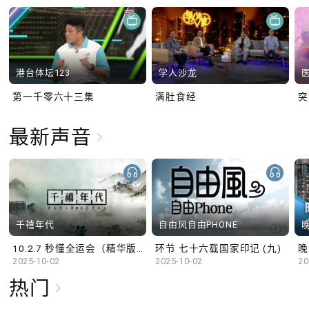
港台体坛123
学人沙龙
第一千零六十三集
满肚食经
最新声音
千禧年代
自由风自由PHONE
10.2.7 秒懂全运会（精华版）
环节 七十六载国家印记 (九)
晚
2025-10-02
2025-10-02
20
热门