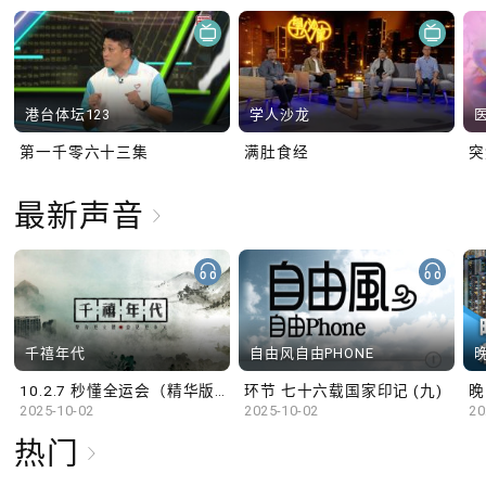
港台体坛123
学人沙龙
第一千零六十三集
满肚食经
最新声音
千禧年代
自由风自由PHONE
10.2.7 秒懂全运会（精华版）
环节 七十六载国家印记 (九)
晚
2025-10-02
2025-10-02
20
热门