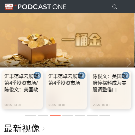
美国政
10.2.1 内地国庆
10.2.2 2028年底
10.2.3 2
成为美
假期连中秋节假
前当局提供额外
前当局提
口
期 不少内地旅客
3000支高速充电
3000支
到港旅游
桩 港铁商场约增
桩 港铁商
设300个电动车
设300个
2025-10-02
2025-10-02
2025-10-02
充电站
充电站
最新视像