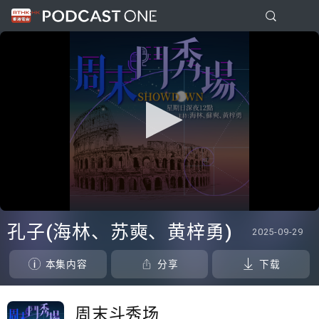
0
seconds
孔子(海林、苏奭、黄梓勇)
2025-09-29
of
1
hour,
本集内容
分享
下载
26
minutes,
17
seconds
周末斗秀场