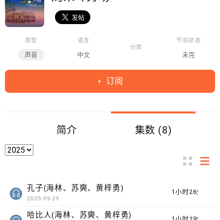
类型
语言
节目状态
分类
声音
中文
未完
订阅
简介
集数 (8)
孔子(海林、苏奭、黄梓勇)
1小时26分钟
2025-09-29
哈比人(海林、苏奭、黄梓勇)
1小时19分钟