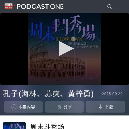
0
seconds
孔子(海林、苏奭、黄梓勇)
2025-09-29
of
0
seconds
本集内容
分享
下载
周末斗秀场