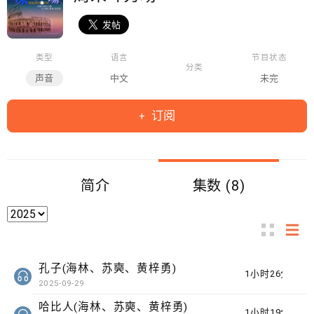
类型
语言
节目状态
分类
声音
中文
未完
订阅
简介
集数 (8)
孔子(海林、苏奭、黄梓勇)
1小时26分钟
2025-09-29
哈比人(海林、苏奭、黄梓勇)
1小时19分钟